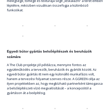
melegsége, tömege és textúrája segít „leskálázni” a teret emberi
léptékre, miközben vizuálisan összefogja a különböző
funkciókat.
Egyedi bútor gyártás belsőépítészek és beruházók
számára
A The Club projektje jól példázza, mennyire fontos az
együttműködés a tervezők, beruházók és gyártók között. Az
egyedi bútor gyártás itt nem egy különálló munkafázis volt,
hanem a tervezési folyamat szerves része. A GGREEN célja az
ilyen projektekben az, hogy megbízható partnerként támogassa
a belsőépítészeti vízió megvalósítását – a koncepciótól a
gyártáson át a beépítésig.