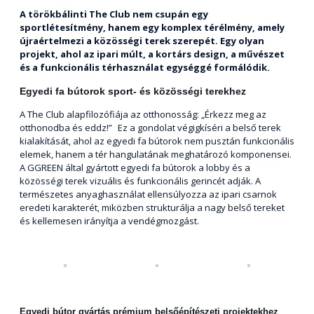
A törökbálinti The Club nem csupán egy
sportlétesítmény, hanem egy komplex térélmény, amely
újraértelmezi a közösségi terek szerepét. Egy olyan
projekt, ahol az ipari múlt, a kortárs design, a művészet
és a funkcionális térhasználat egységgé formálódik.
Egyedi fa bútorok sport- és közösségi terekhez
A The Club alapfilozófiája az otthonosság: „Érkezz meg az
otthonodba és eddz!” Ez a gondolat végigkíséri a belső terek
kialakítását, ahol az egyedi fa bútorok nem pusztán funkcionális
elemek, hanem a tér hangulatának meghatározó komponensei.
A GGREEN által gyártott egyedi fa bútorok a lobby és a
közösségi terek vizuális és funkcionális gerincét adják. A
természetes anyaghasználat ellensúlyozza az ipari csarnok
eredeti karakterét, miközben strukturálja a nagy belső tereket
és kellemesen irányítja a vendégmozgást.
Egyedi bútor gyártás prémium belsőépítészeti projektekhez