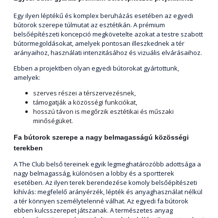
Egy ilyen léptékű és komplex beruházás esetében az egyedi
bútorok szerepe túlmutat az esztétikán. A prémium
belsőépítészeti koncepció megkövetelte azokat a testre szabott
bútormegoldásokat, amelyek pontosan illeszkednek a tér
arányaihoz, használati intenzitásához és vizuális elvárásaihoz.
Ebben a projektben olyan egyedi bútorokat gyártottunk,
amelyek:
szerves részei a térszervezésnek,
támogatják a közösségi funkciókat,
hosszú távon is megőrzik esztétikai és műszaki
minőségüket.
Fa bútorok szerepe a nagy belmagasságú közösségi
terekben
A The Club belső tereinek egyik legmeghatározóbb adottsága a
nagy belmagasság, különösen a lobby és a sportterek
esetében. Az ilyen terek berendezése komoly belsőépítészeti
kihívás: megfelelő arányérzék, lépték és anyaghasználat nélkül
a tér könnyen személytelenné válhat. Az egyedi fa bútorok
ebben kulcsszerepet játszanak. A természetes anyag