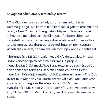
Anyaghasználat, amely térélményt teremt
A The Club nemcsak sporthelyszín, hanem kulturális és
közösségi origó is. A kortárs műalkotások, a galériaként működő
terek, a New York-i bár hangulatú lobby mind hozzájárulnak
ahhoz az élményhez, amely túlmutat a funkción.Ebben az
összetett rendszerben az anyaghasználat – különösen a fa –
teremti meg az összhangot. Az egyedi bútorok nem csupán
kiszolgálják a teret, hanem aktívan formálják annak identitását.
A beruházás a DIEGO Ingatlankezelő Kft. égisze alatt, Pincési
Endre koncepciója mentén valósult meg. A projekt
megvalósítását Schmuck Ákos irányította, míg az építészeti és
belsőépítészeti tervezés Horváth Tamás és László Péter
munkája. Köszönjük együttműködő partnereinknek a The Club
kiviteli munkájában való kitartó szerepvállalásukat: Coninvest
Konyhatechnológia és Belsőépítészeti Kft., Modern
Manufaktúra Kft., Good Wood Master Kft., Creative Steel Crew
Kft., CADWOOD Kft., Vario Ház Kft., László Design Belsőépítész
Iroda.