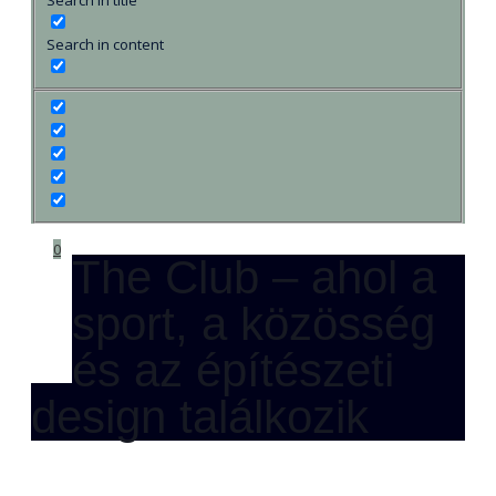
Search in content
0
The Club – ahol a
sport, a közösség
és az építészeti
design találkozik